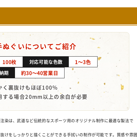
手ぬぐいについてご紹介
100枚
1～3色
対応可能な色数
約30～40営業日
納期
かく裏抜けもほぼ100％
用する場合20mm以上の余白が必要
る注染は、武道など伝統的なスポーツ用のオリジナル制作に最適な製法で
裏抜けをしっかりと描くことができる手拭いの制作が可能です。質感や雰