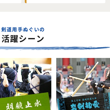
剣道用手ぬぐいの
活躍シーン