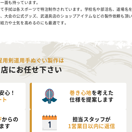
な一面も持っています。
して手拭は各スポーツで特注制作されています。学校名や部活名、道場名
や、大会の公式グッズ、武道具店のショップアイテムなどの製作依頼も頂
団結力や士気を高めるのにも最適です。
促用剣道用手ぬぐい製作は
当店にお任せ下さい
安心！
巻き心地
を考えた
ート
仕様を提案します
ジ
からの
担当スタッフが
ます
1営業日以内に返信