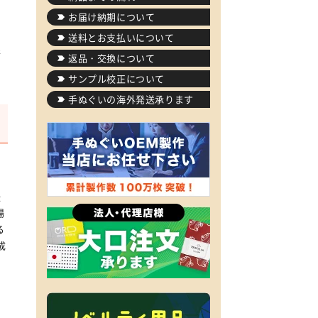
お届け納期について
、
送料とお支払いについて
形
返品・交換について
サンプル校正について
手ぬぐいの海外発送承ります
後
場
る
成