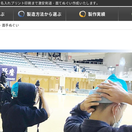
・名入れプリント印刷まで激安剣道・面てぬぐい作成いたします。
選ぶ
製造方法から選ぶ
製作実績
・面手ぬぐい