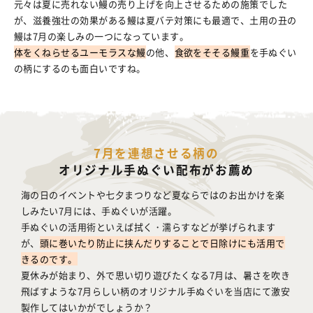
元々は夏に売れない鰻の売り上げを向上させるための施策でした
が、滋養強壮の効果がある鰻は夏バテ対策にも最適で、土用の丑の
鰻は7月の楽しみの一つになっています。
体をくねらせるユーモラスな鰻
の他、
食欲をそそる鰻重
を手ぬぐい
の柄にするのも面白いですね。
7月を連想させる柄の
オリジナル手ぬぐい配布がお薦め
海の日のイベントや七夕まつりなど夏ならではのお出かけを楽
しみたい7月には、手ぬぐいが活躍。
手ぬぐいの活用術といえば拭く・濡らすなどが挙げられます
が、
頭に巻いたり防止に挟んだりすることで日除けにも活用で
きるのです。
夏休みが始まり、外で思い切り遊びたくなる7月は、暑さを吹き
飛ばすような7月らしい柄のオリジナル手ぬぐいを当店にて激安
製作してはいかがでしょうか？