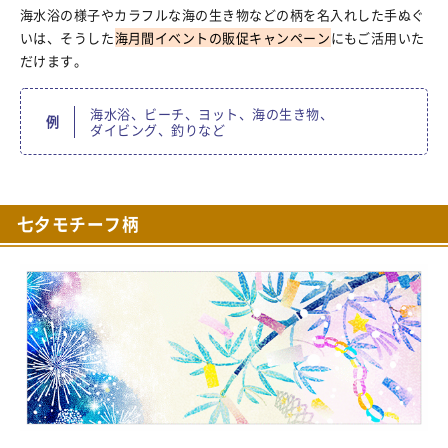
海水浴の様子やカラフルな海の生き物などの柄を名入れした手ぬぐ
いは、そうした
海月間イベントの販促キャンペーン
にもご活用いた
だけます。
海水浴
ビーチ
ヨット
海の生き物
例
ダイビング
釣り
七夕モチーフ柄