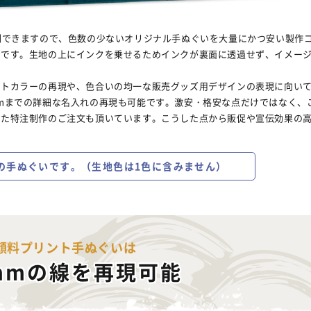
刷できますので、色数の少ないオリジナル手ぬぐいを大量にかつ安い製作
法です。生地の上にインクを乗せるためインクが裏面に透過せず、イメー
ートカラーの再現や、色合いの均一な販売グッズ用デザインの表現に向い
mまでの詳細な名入れの再現も可能です。激安・格安な点だけではなく、
した特注制作のご注文も頂いています。こうした点から販促や宣伝効果の
の手ぬぐいです。（生地色は1色に含みません）
顔料プリント手ぬぐいは
mmの線を再現可能