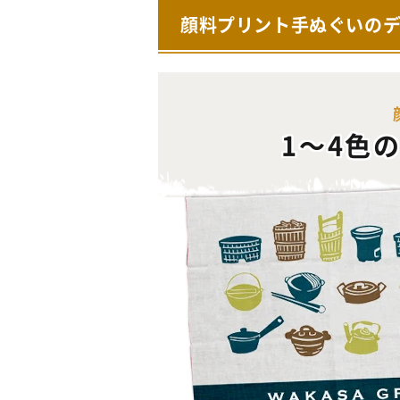
顔料プリント手ぬぐいの
1～4色