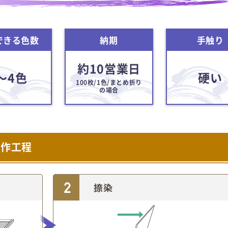
できる色数
納期
手触り
約10営業日
～4色
硬い
100枚/1色/まとめ折り
の場合
製作工程