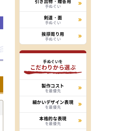
引き出物・贈答用
手ぬぐい
剣道・面
にじみ
再現可能な線幅
手ぬぐい
挨拶周り用
手ぬぐい
少ない
1mm～
手ぬぐいを
こだわりから選ぶ
製作コスト
を最優先
細かいデザイン表現
を最優先
本格的な表現
を最優先