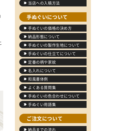
当店への入稿方法
コ
手ぬぐいについて
ジ
手ぬぐいの価格の決め方
て
納品形態について
こ
手ぬぐいの製作生地について
高
手ぬぐいの仕立てについて
定番の柄や家紋
名入れについて
和風書体例
よくある質問集
手ぬぐいの色合わせについて
手ぬぐい用語集
ご注文について
納品までの流れ