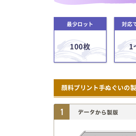
最少ロット
対応
100枚
1
顔料プリント手ぬぐいの