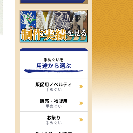
の
手ぬぐいを
え
用途から選ぶ
テ
安
販促用ノベルティ
手ぬぐい
販売・物販用
手ぬぐい
お祭り
手ぬぐい