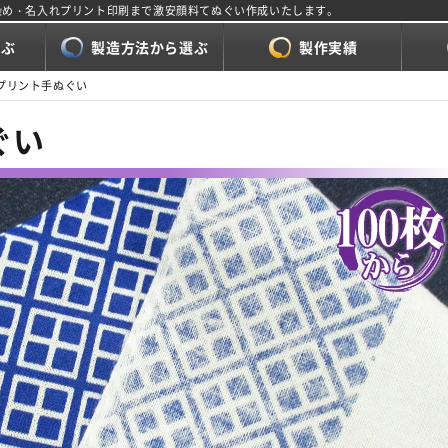
染め・名入れプリント印刷まで激安顔料てぬぐい作成いたします。
選ぶ
製造方法から選ぶ
製作実績
プリント手ぬぐい
ぐい