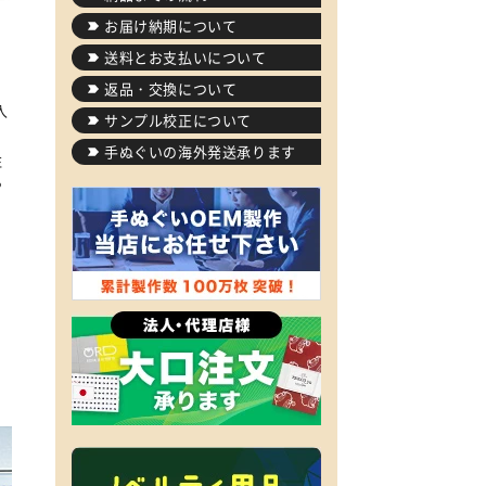
お届け納期について
送料とお支払いについて
返品・交換について
入
サンプル校正について
、
手ぬぐいの海外発送承ります
注
や