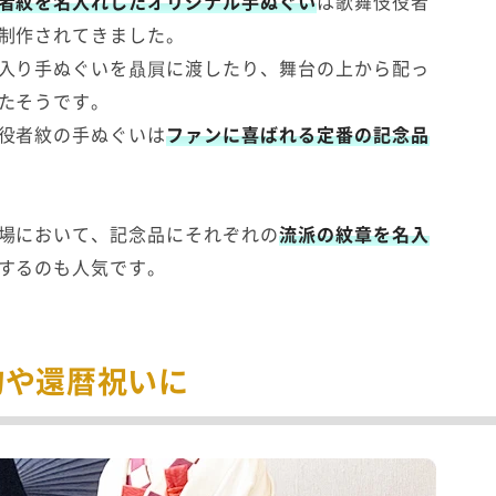
者紋を名入れしたオリジナル手ぬぐい
は歌舞伎役者
制作されてきました。
入り手ぬぐいを贔屓に渡したり、舞台の上から配っ
たそうです。
役者紋の手ぬぐいは
ファンに喜ばれる定番の記念品
場において、記念品にそれぞれの
流派の紋章を名入
するのも人気です。
物や還暦祝いに