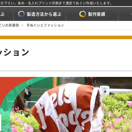
任せ下さい。染め・名入れプリント印刷まで激安てぬぐい作成いたします。
選ぶ
製造方法から選ぶ
製作実績
ぐいの卸通信
手ぬぐいとファッション
ッション