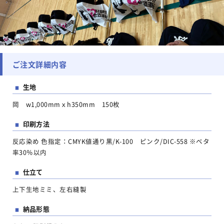
ご注文詳細内容
生地
■
岡 w1,000mmｘh350mm 150枚
印刷方法
■
反応染め 色指定：CMYK値通り黒/K-100 ピンク/DIC-558 ※ベタ
率30％以内
仕立て
■
上下生地ミミ、左右縫製
納品形態
■