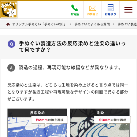
オリジナル手ぬぐい「手ぬぐいの卸」
手ぬぐいのよくある質問
手ぬぐい製造
手ぬぐい製造方法の反応染めと注染の違いっ
て何ですか？
製造の過程、再現可能な線幅などが異なります。
反応染めと注染は、どちらも生地を染め上げると言う点では同一
となりますが製造工程や再現可能なデザインの側面で異なる部分
がございます。