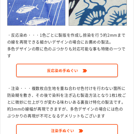
・反応染め・・・1色ごとに製版を作成し捺染を行う約2mmまで
の線を再現できる細かいデザインの場合にお薦めの製法。
多色デザインの際に色のぶつかりも対応可能な事も特徴の一つで
す
反応染め手ぬぐい
・注染・・・複数枚白生地を重ね合わせ色付けを行わない箇所に
防染糊を敷き、その後で染料を注ぎ込む製造方法となり1枚1枚ご
とに微妙に仕上がりが変わる味わいある裏抜け特化の製法です。
約3mmの線幅が再現できますが、多色デザインの場合には色の
ぶつかりの再現が不可となるデメリットもございます
注染手ぬぐい